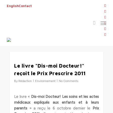
Skip
twitt
English
Contact
to
search
face
main
linke
Menu
content
Tag
yout
dis moi docteur
inst
flickr
0
Le livre "Dis-moi Docteur!"
reçoit le Prix Prescrire 2011
By
Rédaction
Environnement
No Comments
Le livre «
Dis-moi Docteur! Les soins et les actes
médicaux expliqués aux enfants et à leurs
parents
» a reçu le 6 octobre dernier le
Prix