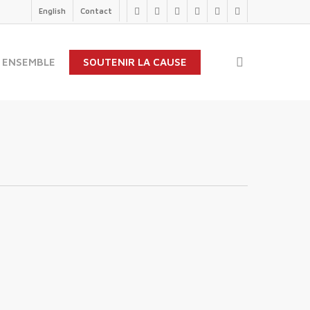
English
Contact
twitter
facebook
linkedin
youtube
instagram
flickr
search
 ENSEMBLE
SOUTENIR LA CAUSE