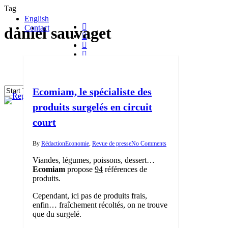
Skip
Tag
to
English
main
twitter
Contact
daniel sauvaget
content
facebook
linkedin
youtube
search
Menu
instagram
flickr
Ecomiam, le spécialiste des
Close
produits surgelés en circuit
Search
court
By
Rédaction
Economie
,
Revue de presse
No Comments
Viandes, légumes, poissons, dessert…
Ecomiam
propose
94
références de
produits.
Cependant, ici pas de produits frais,
enfin… fraîchement récoltés, on ne trouve
que du surgelé.