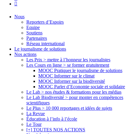
flickr
Close
Nous
Menu
Reporters d’Espoirs
Equipe
Soutiens
Partenaires
Réseau international
Le journalisme de solutions
Nos actions
Les Prix > mettre à l’honneur les journalistes
Les Cours en ligne > se former gratuitement
MOOC Pratiquer le journalisme de solutions
MOOC Informer sur le climat
MOOC Informer sur la biodiversité
MOOC Parler d’Economie sociale et solidaire
Le Lab > nos études & formations pour les médias
Le Lab Biodiversité > pour monter en compétences
scientifiques
Le Plus > 10 000 reportages et idées de sujets
La Revue
Éducation à l’info à l’école
Le Tour
[+] TOUTES NOS ACTIONS