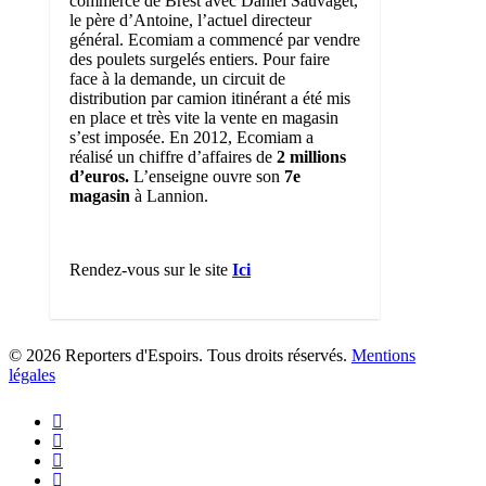
commerce de Brest avec Daniel Sauvaget,
le père d’Antoine, l’actuel directeur
général. Ecomiam a commencé par vendre
des poulets surgelés entiers. Pour faire
face à la demande, un circuit de
distribution par camion itinérant a été mis
en place et très vite la vente en magasin
s’est imposée. En 2012, Ecomiam a
réalisé un chiffre d’affaires de
2 millions
d’euros.
L’enseigne ouvre son
7e
magasin
à Lannion.
Rendez-vous sur le site
Ici
0
© 2026 Reporters d'Espoirs. Tous droits réservés.
Mentions
légales
twitter
facebook
linkedin
youtube