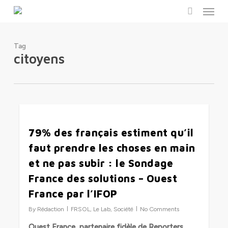
Menu
Skip
to
search
main
content
Tag
citoyens
2
79% des français estiment qu’il
faut prendre les choses en main
et ne pas subir : le Sondage
France des solutions – Ouest
France par l’IFOP
By
Rédaction
FRSOL
,
Le Lab
,
Société
No Comments
Ouest France, partenaire fidèle de Reporters