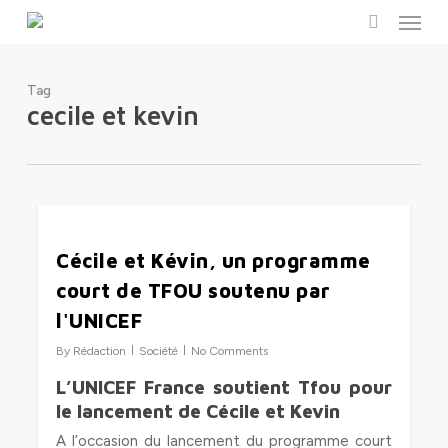
Menu
Skip
to
search
main
content
Tag
cecile et kevin
0
Cécile et Kévin, un programme
court de TFOU soutenu par
l'UNICEF
By
Rédaction
Société
No Comments
L’UNICEF France soutient Tfou pour
le lancement de Cécile et Kevin
A l’occasion du lancement du programme court