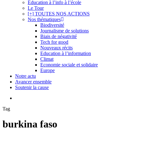
Éducation à l’info à l’école
Le Tour
[+] TOUTES NOS ACTIONS
Nos thématiques
Biodiversité
Journalisme de solutions
Biais de négativité
Tech for good
Nouveaux récits
Education à l’information
Climat
Economie sociale et solidaire
Europe
Notre actu
Avancer ensemble
Soutenir la cause
search
Tag
burkina faso