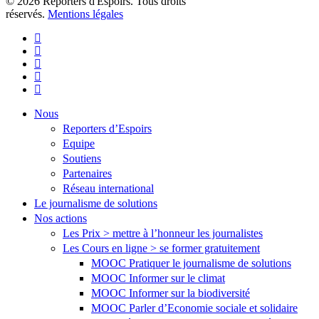
© 2026 Reporters d'Espoirs. Tous droits
réservés.
Mentions légales
twitter
facebook
linkedin
youtube
flickr
Close
Nous
Menu
Reporters d’Espoirs
Equipe
Soutiens
Partenaires
Réseau international
Le journalisme de solutions
Nos actions
Les Prix > mettre à l’honneur les journalistes
Les Cours en ligne > se former gratuitement
MOOC Pratiquer le journalisme de solutions
MOOC Informer sur le climat
MOOC Informer sur la biodiversité
MOOC Parler d’Economie sociale et solidaire