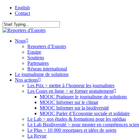
Skip
English
to
Contact
main
content
Close
Search
search
Menu
Nous
Reporters d’Espoirs
Equipe
Soutiens
Partenaires
Réseau international
Le journalisme de solutions
Nos actions
Les Prix > mettre à l’honneur les journalistes
Les Cours en ligne > se former gratuitement
MOOC Pratiquer le journalisme de solutions
MOOC Informer sur le climat
MOOC Informer sur la biodiversité
MOOC Parler d’Economie sociale et solidaire
Le Lab > nos études & formations pour les médias
Le Lab Biodiversité > pour monter en compétences scien
Le Plus > 10 000 reportages et idées de sujets
La Revue