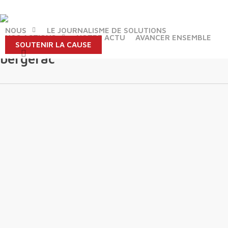
Skip
to
main
NOUS
LE JOURNALISME DE SOLUTIONS
NOS ACTIONS
NOTRE ACTU
AVANCER ENSEMBLE
content
SOUTENIR LA CAUSE
Tag
search
bergerac
26
novembre
.
Reporters
d’Espoirs
fait étape
à « La