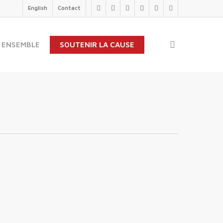
English
Contact
twitter
facebook
linkedin
youtube
instagram
flickr
search
 ENSEMBLE
SOUTENIR LA CAUSE