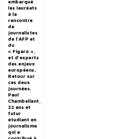
embarqué
les lauréats
à la
rencontre
de
journalistes
de l’AFP et
du
« Figaro »,
et d’experts
des enjeux
européens.
Retour sur
ces deux
journées.
Paul
Chambellant,
22 ans et
futur
étudiant en
journalisme
qui a
contribué à