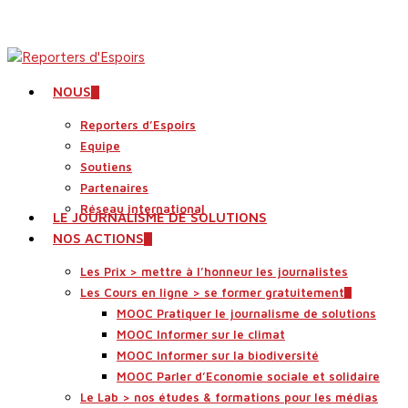
Skip
to
main
content
search
Menu
NOUS
Reporters d’Espoirs
Equipe
Soutiens
Partenaires
Réseau international
LE JOURNALISME DE SOLUTIONS
NOS ACTIONS
Les Prix > mettre à l’honneur les journalistes
Les Cours en ligne > se former gratuitement
MOOC Pratiquer le journalisme de solutions
MOOC Informer sur le climat
MOOC Informer sur la biodiversité
MOOC Parler d’Economie sociale et solidaire
Le Lab > nos études & formations pour les médias