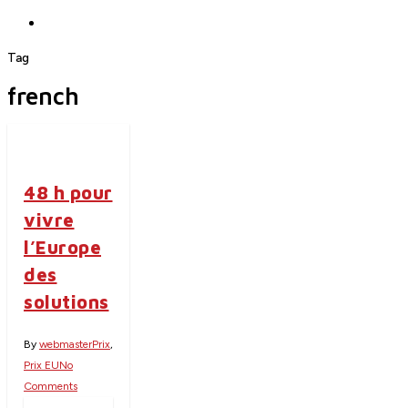
search
Tag
french
48 h pour
vivre
l’Europe
des
solutions
By
webmaster
Prix
,
Prix EU
No
Comments