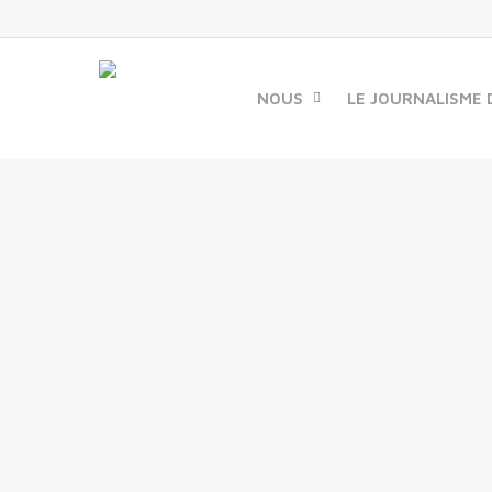
Skip
to
main
content
NOUS
LE JOURNALISME 