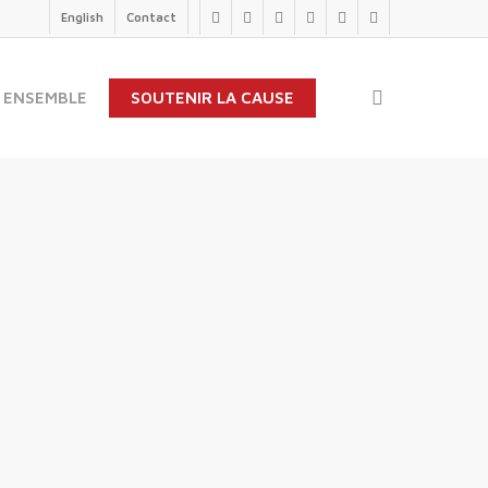
English
Contact
twitter
facebook
linkedin
youtube
instagram
flickr
search
 ENSEMBLE
SOUTENIR LA CAUSE