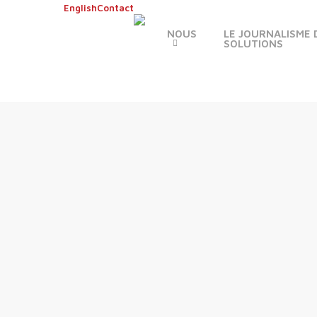
Skip
English
Contact
to
NOUS
LE JOURNALISME 
main
SOLUTIONS
content