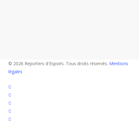
© 2026 Reporters d'Espoirs. Tous droits réservés.
Mentions
légales
twitter
facebook
linkedin
youtube
flickr