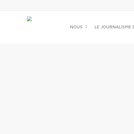
Skip
to
main
content
NOUS
LE JOURNALISME 