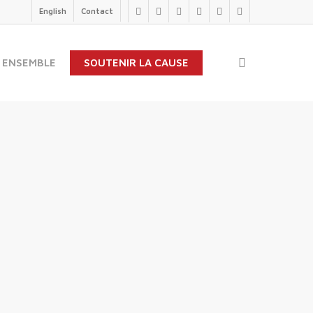
English
Contact
twitter
facebook
linkedin
youtube
instagram
flickr
search
 ENSEMBLE
SOUTENIR LA CAUSE