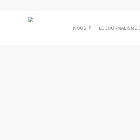
Skip
to
main
content
NOUS
LE JOURNALISME 