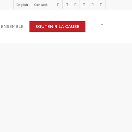
English
Contact
twitter
facebook
linkedin
youtube
instagram
flickr
search
 ENSEMBLE
SOUTENIR LA CAUSE