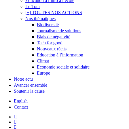
Éducation à l’info à l’école
Le Tour
[+] TOUTES NOS ACTIONS
Nos thématiques
Biodiversité
Journalisme de solutions
Biais de négativité
Tech for good
Nouveaux récits
Education à l’information
Climat
Economie sociale et solidaire
Europe
Notre actu
Avancer ensemble
Soutenir la cause
English
Contact
twitter
facebook
linkedin