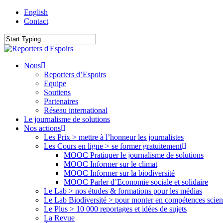
Skip
English
to
Contact
main
content
Close
Search
search
Menu
Nous
Reporters d’Espoirs
Equipe
Soutiens
Partenaires
Réseau international
Le journalisme de solutions
Nos actions
Les Prix > mettre à l’honneur les journalistes
Les Cours en ligne > se former gratuitement
MOOC Pratiquer le journalisme de solutions
MOOC Informer sur le climat
MOOC Informer sur la biodiversité
MOOC Parler d’Economie sociale et solidaire
Le Lab > nos études & formations pour les médias
Le Lab Biodiversité > pour monter en compétences scien
Le Plus > 10 000 reportages et idées de sujets
La Revue