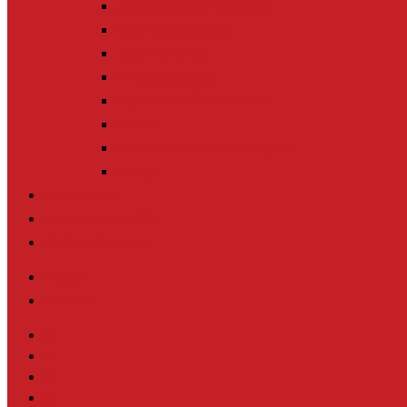
Journalisme de solutions
Biais de négativité
Tech for good
Nouveaux récits
Education à l’information
Climat
Economie sociale et solidaire
Europe
Notre actu
Avancer ensemble
Soutenir la cause
English
Contact
twitter
facebook
linkedin
youtube