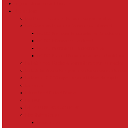
Le journalisme de solutions
Nos actions
Les Prix > mettre à l’honneur les journalistes
Les Cours en ligne > se former gratuitement
MOOC Pratiquer le journalisme de solutions
MOOC Informer sur le climat
MOOC Informer sur la biodiversité
MOOC Parler d’Economie sociale et solidaire
Le Lab > nos études & formations pour les médias
Le Lab Biodiversité > pour monter en compétences 
Le Plus > 10 000 reportages et idées de sujets
La Revue
Éducation à l’info à l’école
Le Tour
[+] TOUTES NOS ACTIONS
Nos thématiques
Biodiversité