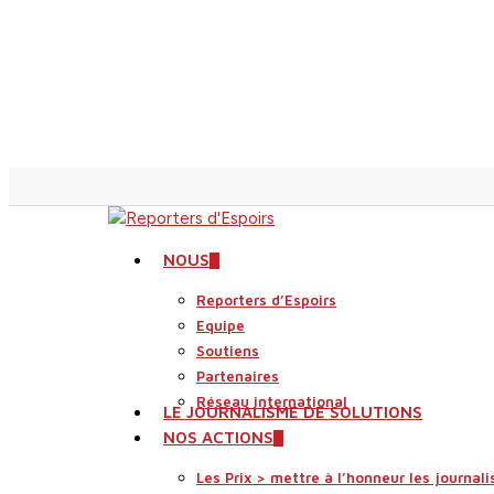
Skip
to
main
content
search
Menu
NOUS
Reporters d’Espoirs
Equipe
Soutiens
Partenaires
Réseau international
LE JOURNALISME DE SOLUTIONS
NOS ACTIONS
Les Prix > mettre à l’honneur les journali