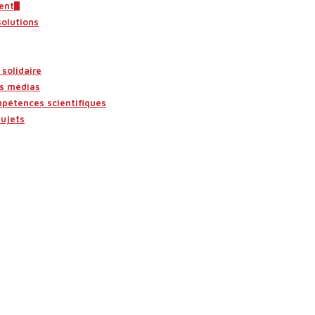
ent
solutions
solidaire
es médias
mpétences scientifiques
sujets