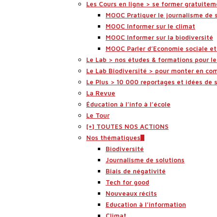
Les Cours en ligne > se former gratuitem
MOOC Pratiquer le journalisme de 
MOOC Informer sur le climat
MOOC Informer sur la biodiversité
MOOC Parler d’Economie sociale et 
Le Lab > nos études & formations pour l
Le Lab Biodiversité > pour monter en co
Le Plus > 10 000 reportages et idées de 
La Revue
Éducation à l’info à l’école
Le Tour
[+] TOUTES NOS ACTIONS
Nos thématiques
Biodiversité
Journalisme de solutions
Biais de négativité
Tech for good
Nouveaux récits
Education à l’information
Climat