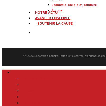
Economie sociale et solidaire
Europe
NOTRE ACTU
AVANCER ENSEMBLE
SOUTENIR LA CAUSE
search
© 2026 Reporters d'Espoirs. Tous droits réservés.
Mentions légales
Close
Nous
Menu
Reporters d’Espoirs
Equipe
Soutiens
Partenaires
Réseau international