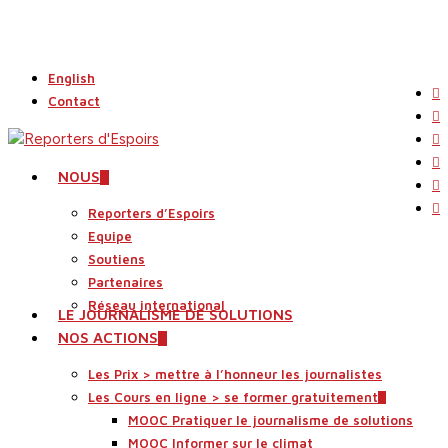
Skip
to
main
English
content
tw
Contact
fa
li
yo
search
Menu
NOUS
in
fli
Reporters d’Espoirs
Equipe
Soutiens
Partenaires
Réseau international
LE JOURNALISME DE SOLUTIONS
NOS ACTIONS
Les Prix > mettre à l’honneur les journalistes
Les Cours en ligne > se former gratuitement
MOOC Pratiquer le journalisme de solutions
MOOC Informer sur le climat