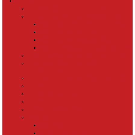
Nos actions
Les Prix > mettre à l’honneur les journalistes
Les Cours en ligne > se former gratuitement
MOOC Pratiquer le journalisme de solutions
MOOC Informer sur le climat
MOOC Informer sur la biodiversité
MOOC Parler d’Economie sociale et solidaire
Le Lab > nos études & formations pour les médias
Le Lab Biodiversité > pour monter en
compétences scientifiques
Le Plus > 10 000 reportages et idées de sujets
La Revue
Éducation à l’info à l’école
Le Tour
[+] TOUTES NOS ACTIONS
Nos thématiques
Biodiversité
Journalisme de solutions