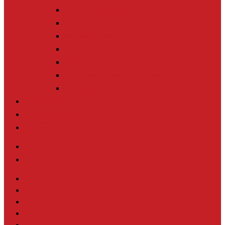
Biais de négativité
Tech for good
Nouveaux récits
Education à l’information
Climat
Economie sociale et solidaire
Europe
Notre actu
Avancer ensemble
Soutenir la cause
English
Contact
twitter
facebook
linkedin
youtube
instagram