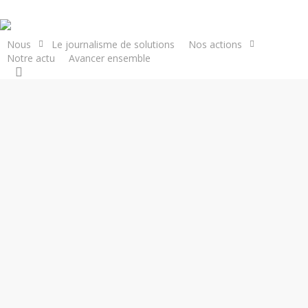
Skip
to
main
Nous
Le journalisme de solutions
Nos actions
Notre actu
Avancer ensemble
Soutenir la cause
content
search