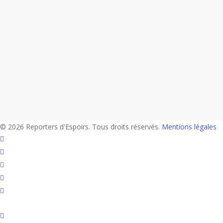
© 2026 Reporters d'Espoirs. Tous droits réservés.
Mentions légales
twitter
facebook
linkedin
youtube
flickr