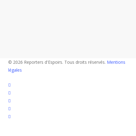
© 2026 Reporters d'Espoirs. Tous droits réservés.
Mentions
légales
twitter
facebook
linkedin
youtube
flickr