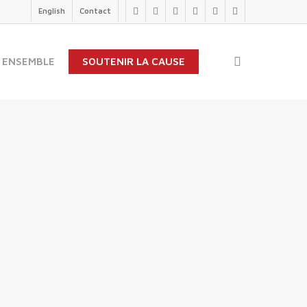
English
Contact
twitter
facebook
linkedin
youtube
instagram
flickr
search
 ENSEMBLE
SOUTENIR LA CAUSE