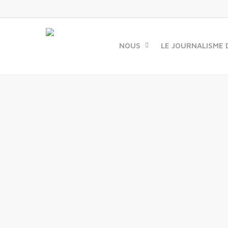
Skip
to
main
content
NOUS
LE JOURNALISME 