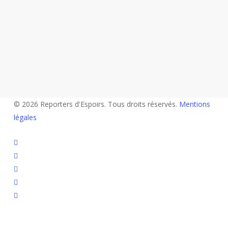
© 2026 Reporters d'Espoirs. Tous droits réservés.
Mentions
légales
twitter
facebook
linkedin
youtube
flickr