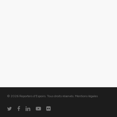
© 2026 Reporters d'Espoirs. Tous droits réservés.
Mentions légales
twitter
facebook
linkedin
youtube
flickr