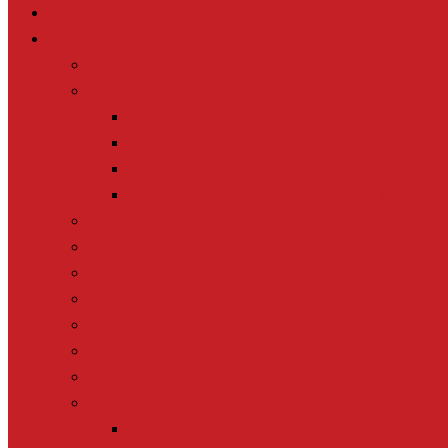
Le journalisme de solutions
Nos actions
Les Prix > mettre à l’honneur les journalistes
Les Cours en ligne > se former gratuitement
MOOC Pratiquer le journalisme de solutions
MOOC Informer sur le climat
MOOC Informer sur la biodiversité
MOOC Parler d’Economie sociale et solidaire
Le Lab > nos études & formations pour les médias
Le Lab Biodiversité > pour monter en compétences 
Le Plus > 10 000 reportages et idées de sujets
La Revue
Éducation à l’info à l’école
Le Tour
[+] TOUTES NOS ACTIONS
Nos thématiques
Biodiversité