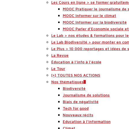
Les Cours en ligne > se former gratuitem
MOOC Pratiquer le journalisme de 
MOOC Informer sur le climat
MOOC Informer sur la biodiversité
MOOC Parler d’Economie sociale et 
Le Lab > nos études & formations pour l
Le Lab Biodiversité > pour monter en co
Le Plus > 10 000 reportages et idées de 
La Revue
Éducation à l’info à l’école
Le Tour
[+] TOUTES NOS ACTIONS
Nos thématiques
Biodiversité
Journalisme de solutions
Biais de négativité
Tech for good
Nouveaux récits
Education à l’information
Climat