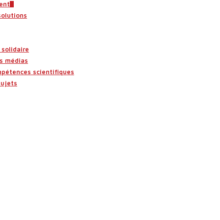
ent
solutions
solidaire
es médias
mpétences scientifiques
sujets