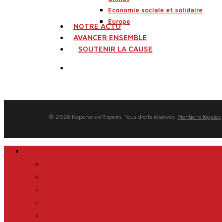
Economie sociale et solidaire
Europe
NOTRE ACTU
AVANCER ENSEMBLE
SOUTENIR LA CAUSE
search
© 2026 Reporters d'Espoirs. Tous droits réservés.
Mentions légales
Close
Nous
Menu
Reporters d’Espoirs
Equipe
Soutiens
Partenaires
Réseau international