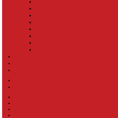
Journalisme de solutions
Biais de négativité
Tech for good
Nouveaux récits
Education à l’information
Climat
Economie sociale et solidaire
Europe
Notre actu
Avancer ensemble
Soutenir la cause
English
Contact
twitter
facebook
linkedin
youtube