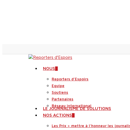
Skip
to
main
content
search
Menu
NOUS
Reporters d’Espoirs
Equipe
Soutiens
Partenaires
Réseau international
LE JOURNALISME DE SOLUTIONS
NOS ACTIONS
Les Prix > mettre à l’honneur les journali