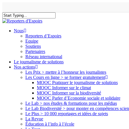
Skip
to
main
content
Close
Search
search
Menu
Nous
Reporters d’Espoirs
Equipe
Soutiens
Partenaires
Réseau international
Le journalisme de solutions
Nos actions
Les Prix > mettre à l’honneur les journalistes
Les Cours en ligne > se former gratuitement
MOOC Pratiquer le journalisme de solutions
MOOC Informer sur le climat
MOOC Informer sur la biodiversité
MOOC Parler d’Economie sociale et solidaire
Le Lab > nos études & formations pour les médias
Le Lab Biodiversité > pour monter en compétences scien
Le Plus > 10 000 reportages et idées de sujets
La Revue
Éducation à l’info à l’école