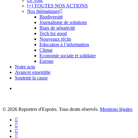
Le Tour
[+] TOUTES NOS ACTIONS
Nos thématiques
Biodiversité
Journalisme de solutions
Biais de négativité
Tech for good
Nouveaux récits
Education à l’information
Climat
Economie sociale et solidaire
Europe
Notre actu
Avancer ensemble
Soutenir la cause
search
© 2026 Reporters d'Espoirs. Tous droits réservés.
Mentions légales
twitter
facebook
linkedin
youtube