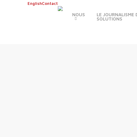
Skip
English
Contact
to
NOUS
LE JOURNALISME 
main
SOLUTIONS
content