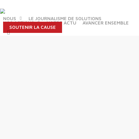
Skip
to
main
NOUS
LE JOURNALISME DE SOLUTIONS
NOS ACTIONS
NOTRE ACTU
AVANCER ENSEMBLE
content
SOUTENIR LA CAUSE
search