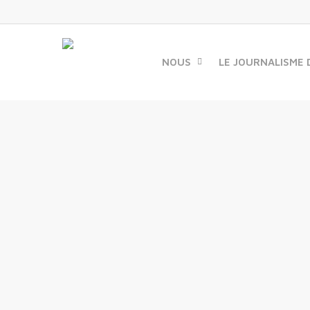
Skip
to
main
content
NOUS
LE JOURNALISME 