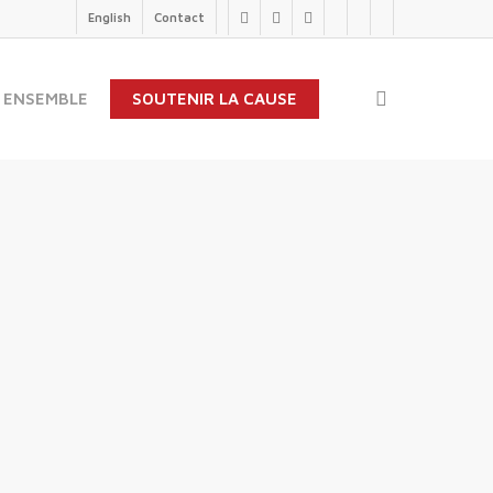
English
Contact
twitter
facebook
linkedin
youtube
instagram
flickr
search
 ENSEMBLE
SOUTENIR LA CAUSE